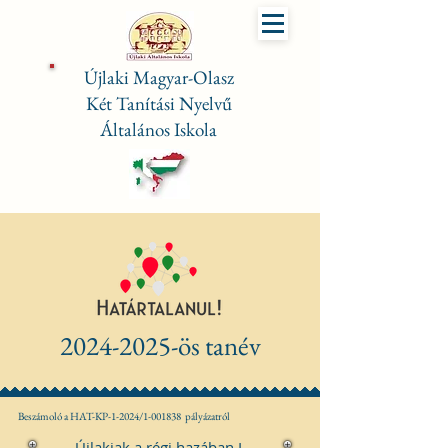
Újlaki Magyar-Olasz
Két Tanítási Nyelvű
Általános Iskola
2024-2025
-ös tanév
Beszámoló a HAT-KP-1-2024/1-001838 pályázatról
Újlakiak a régi hazában I.