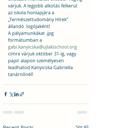
várjuk. A legjobb alkotás felkerül 
az iskola honlapjára a 
„Természettudomány Hírek” 
állandó  logójaként!
A pályamunkákat .jpg 
formátumban a 
gabi.kanyicska@ujlakischool.org
címre várjuk október 31-ig, vagy 
papír alapon személyesen 
leadhatod Kanyicska Gabriella 
tanárnőnél!
Recent Posts
See All