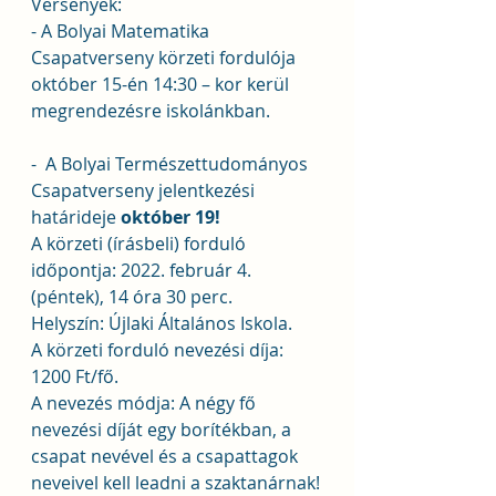
Versenyek:
- A Bolyai Matematika 
Csapatverseny körzeti fordulója 
október 15-én 14:30 – kor kerül 
megrendezésre iskolánkban.
-  A Bolyai Természettudományos 
Csapatverseny jelentkezési 
határideje 
október 19!
A körzeti (írásbeli) forduló 
időpontja: 2022. február 4. 
(péntek), 14 óra 30 perc.
Helyszín: Újlaki Általános Iskola.
A körzeti forduló nevezési díja: 
1200 Ft/fő.
A nevezés módja: A négy fő 
nevezési díját egy borítékban, a 
csapat nevével és a csapattagok 
neveivel kell leadni a szaktanárnak!